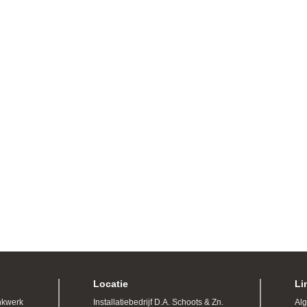
Locatie
Li
nkwerk
Installatiebedrijf D.A. Schoots & Zn.
Al