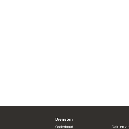
Diensten
Onderhoud
Dak- en zi